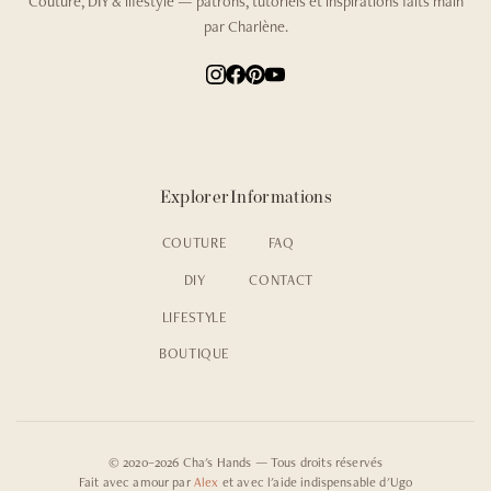
Couture, DIY & lifestyle — patrons, tutoriels et inspirations faits main
par Charlène.
Explorer
Informations
COUTURE
FAQ
DIY
CONTACT
LIFESTYLE
BOUTIQUE
© 2020–2026 Cha's Hands — Tous droits réservés
Fait avec amour par
Alex
et avec l'aide indispensable d'Ugo