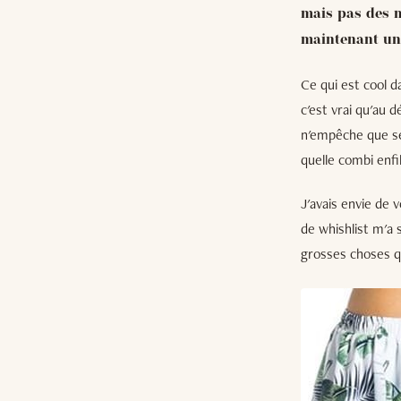
mais pas des m
maintenant un 
Ce qui est cool d
c'est vrai qu'au 
n'empêche que se 
quelle combi enfil
J'avais envie de 
de whishlist m'a
grosses choses qu