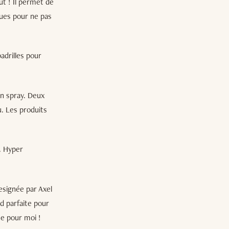
ut ! Il permet de
nues pour ne pas
padrilles pour
en spray. Deux
u. Les produits
. Hyper
esignée par Axel
nd parfaite pour
te pour moi !