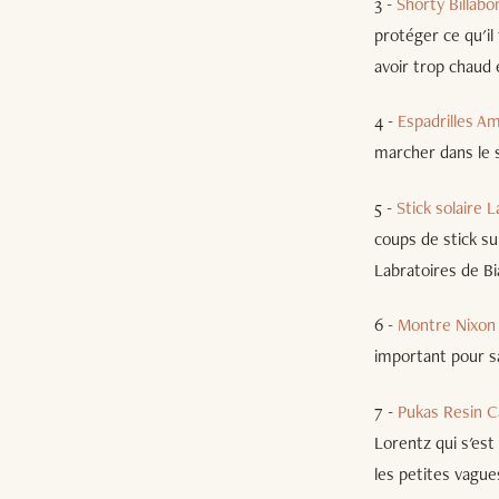
3 -
Shorty Billab
protéger ce qu'il
avoir trop chaud 
4 -
Espadrilles A
marcher dans le s
5 -
Stick solaire L
coups de stick su
Labratoires de Bi
6 -
Montre Nixon
important pour sav
7 -
Pukas Resin C
Lorentz qui s'est
les petites vague