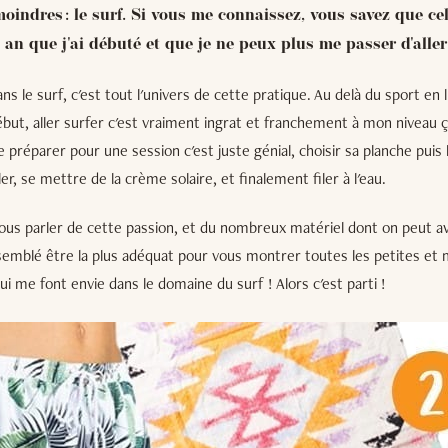
oindres : le surf. Si vous me connaissez, vous savez que cel
an que j'ai débuté et que je ne peux plus me passer d'aller 
ans le surf, c'est tout l'univers de cette pratique. Au delà du sport en
début, aller surfer c'est vraiment ingrat et franchement à mon niveau ça
préparer pour une session c'est juste génial, choisir sa planche puis l
er, se mettre de la crème solaire, et finalement filer à l'eau.
vous parler de cette passion, et du nombreux matériel dont on peut av
 semblé être la plus adéquat pour vous montrer toutes les petites et
i me font envie dans le domaine du surf ! Alors c'est parti !