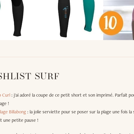
SHLIST SURF
p Curl
: j'ai adoré la coupe de ce petit short et son imprimé. Parfait pou
age !
lage Billabong
: la jolie serviette pour se poser sur la plage une fois l
it une petite pause !