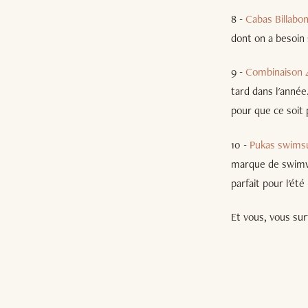
8 -
Cabas Billabo
dont on a besoin s
9 -
Combinaison 4
tard dans l'année
pour que ce soit 
10 -
Pukas swimsu
marque de swimwe
parfait pour l'été 
Et vous, vous sur