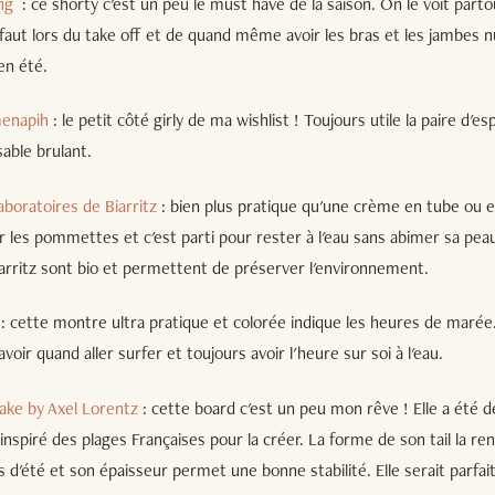
ong
: ce shorty c'est un peu le must have de la saison. On le voit parto
 faut lors du take off et de quand même avoir les bras et les jambes 
en été.
menapih
: le petit côté girly de ma wishlist ! Toujours utile la paire d'es
able brulant.
aboratoires de Biarritz
: bien plus pratique qu'une crème en tube ou 
r les pommettes et c'est parti pour rester à l'eau sans abimer sa pea
arritz sont bio et permettent de préserver l'environnement.
: cette montre ultra pratique et colorée indique les heures de marée
oir quand aller surfer et toujours avoir l'heure sur soi à l'eau.
ake by Axel Lorentz
: cette board c'est un peu mon rêve ! Elle a été d
 inspiré des plages Françaises pour la créer. La forme de son tail la re
s d'été et son épaisseur permet une bonne stabilité. Elle serait parfai