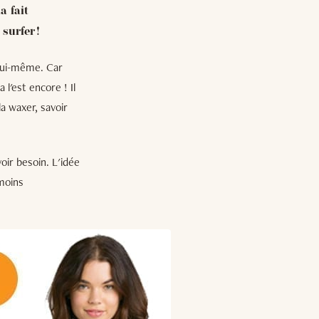
a fait
surfer !
 lui-même. Car
 l'est encore ! Il
a waxer, savoir
oir besoin. L'idée
 moins