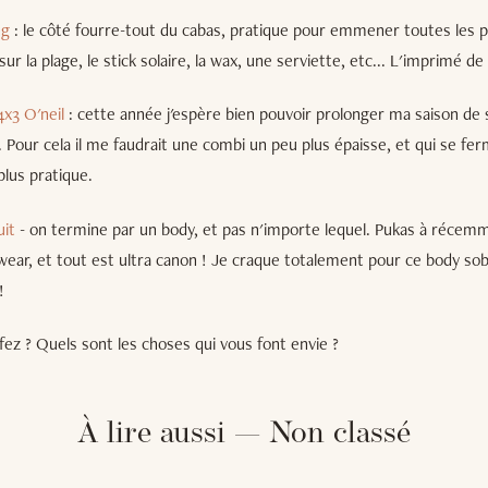
ng
: le côté fourre-tout du cabas, pratique pour emmener toutes les 
ur la plage, le stick solaire, la wax, une serviette, etc... L'imprimé de 
x3 O'neil
: cette année j'espère bien pouvoir prolonger ma saison de 
. Pour cela il me faudrait une combi un peu plus épaisse, et qui se fe
plus pratique.
it
- on termine par un body, et pas n'importe lequel. Pukas à récemm
ar, et tout est ultra canon ! Je craque totalement pour ce body sob
!
fez ? Quels sont les choses qui vous font envie ?
À lire aussi — Non classé