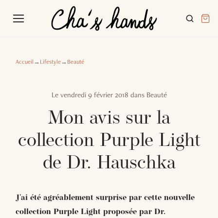
Accueil
→
Lifestyle
→
Beauté
Le
vendredi 9 février 2018
dans
Beauté
Mon avis sur la
collection Purple Light
de Dr. Hauschka
J'ai été agréablement surprise par cette nouvelle
collection Purple Light proposée par Dr.