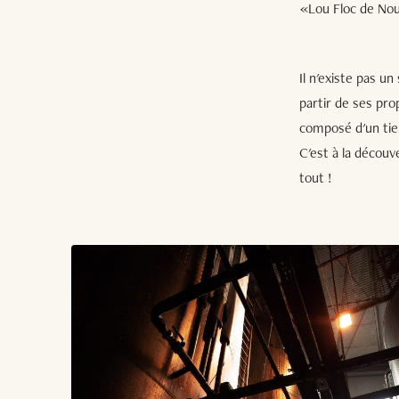
«Lou Floc de Nou
Il n'existe pas u
partir de ses prop
composé d'un tie
C'est à la découv
tout !