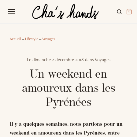
Accueil
→
Lifestyle
→
Voyages
Le
dimanche 2 décembre 2018
dans
Voyages
Un weekend en
amoureux dans les
Pyrénées
Il y a quelques semaines, nous partions pour un
weekend en amoureux dans les Pyrénées, entre