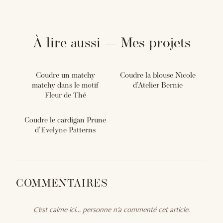
À lire aussi — Mes projets
Coudre un matchy
Coudre la blouse Nicole
matchy dans le motif
d'Atelier Bernie
Fleur de Thé
Coudre le cardigan Prune
d'Evelyne Patterns
COMMENTAIRES
C'est calme ici… personne n'a commenté cet article.