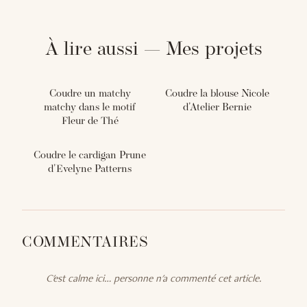
À lire aussi — Mes projets
Coudre un matchy
Coudre la blouse Nicole
matchy dans le motif
d'Atelier Bernie
Fleur de Thé
Coudre le cardigan Prune
d'Evelyne Patterns
COMMENTAIRES
C'est calme ici… personne n'a commenté cet article.