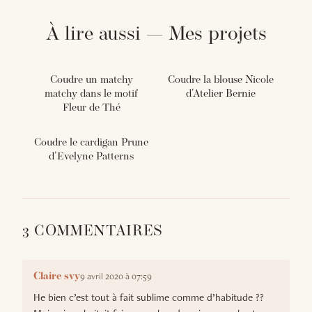
À lire aussi — Mes projets
Coudre un matchy
Coudre la blouse Nicole
matchy dans le motif
d'Atelier Bernie
Fleur de Thé
Coudre le cardigan Prune
d'Evelyne Patterns
3 COMMENTAIRES
9 avril 2020 à 07:59
Claire svy
He bien c’est tout à fait sublime comme d’habitude ??