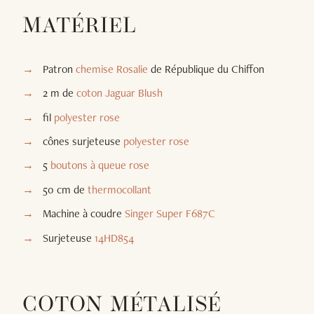
MATÉRIEL
Patron
chemise Rosalie
de République du Chiffon
2 m de
coton Jaguar Blush
fil
polyester rose
cônes surjeteuse
polyester rose
5
boutons à queue rose
50 cm de
thermocollant
Machine à coudre
Singer Super F687C
Surjeteuse
14HD854
COTON MÉTALISÉ