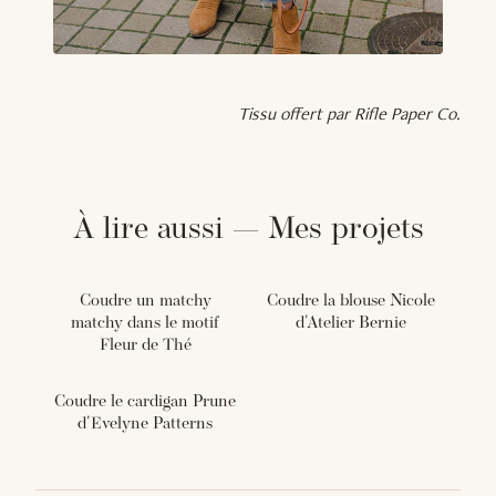
Tissu offert par Rifle Paper Co.
À lire aussi — Mes projets
Coudre un matchy
Coudre la blouse Nicole
matchy dans le motif
d'Atelier Bernie
Fleur de Thé
Coudre le cardigan Prune
d'Evelyne Patterns