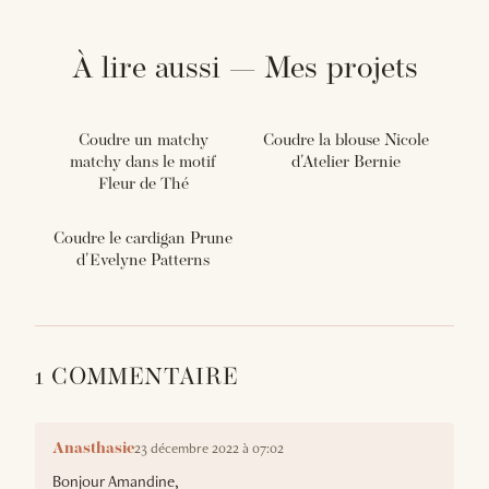
À lire aussi — Mes projets
Coudre un matchy
Coudre la blouse Nicole
matchy dans le motif
d'Atelier Bernie
Fleur de Thé
Coudre le cardigan Prune
d'Evelyne Patterns
1 COMMENTAIRE
23 décembre 2022 à 07:02
Anasthasie
Bonjour Amandine,