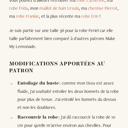
Vous pouvez d'ailleurs retrouver ma
robe Catherine
, ma
robe Frida
, mon
maillot de bain Ursula
, ma
chemise Pierrot
,
ma
robe Frankie
, et la plus récente ma
robe Erin
!
Je suis partie sur une taille 36 pour la robe Feriel car elle
taille parfaitement bien comparé à d'autres patrons Make
My Lemonade.
MODIFICATIONS APPORTÉES AU
PATRON
comme mon tissu est assez
Entoilage du buste :
fluide, j'ai souhaité entoiler les deux bonnets de la robe
pour plus de tenue. J'ai entoilé les bonnets du dessus
et non les doublures.
j'ai dû raccourcir la robe de 10
Raccourcir la robe :
cm pour qu'elle m'arrive environ aux chevilles. Pour