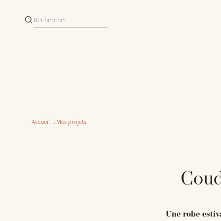
Accueil
→
Mes projets
Coud
Une robe estiv