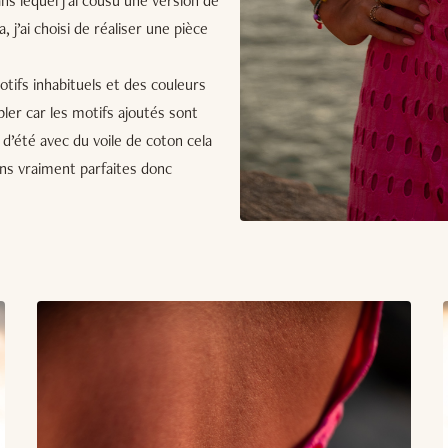
ns lequel j’ai cousu une version de
 j’ai choisi de réaliser une pièce
otifs inhabituels et des couleurs
bler car les motifs ajoutés sont
’été avec du voile de coton cela
ions vraiment parfaites donc