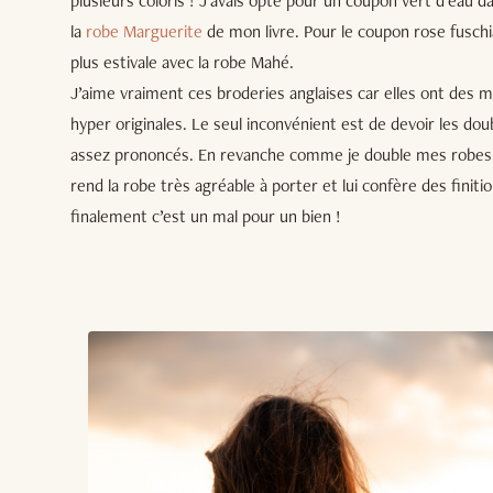
plusieurs coloris ! J’avais opté pour un coupon vert d’eau da
la
robe Marguerite
de mon livre. Pour le coupon rose fuschia,
plus estivale avec la robe Mahé.
J’aime vraiment ces broderies anglaises car elles ont des m
hyper originales. Le seul inconvénient est de devoir les dou
assez prononcés. En revanche comme je double mes robes d
rend la robe très agréable à porter et lui confère des finit
finalement c’est un mal pour un bien !