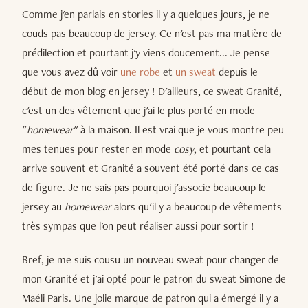
Comme j'en parlais en stories il y a quelques jours, je ne
couds pas beaucoup de jersey. Ce n'est pas ma matière de
prédilection et pourtant j'y viens doucement... Je pense
que vous avez dû voir
une robe
et
un sweat
depuis le
début de mon blog en jersey ! D'ailleurs, ce sweat Granité,
c'est un des vêtement que j'ai le plus porté en mode
"
homewear
" à la maison. Il est vrai que je vous montre peu
mes tenues pour rester en mode
cosy
, et pourtant cela
arrive souvent et Granité a souvent été porté dans ce cas
de figure. Je ne sais pas pourquoi j'associe beaucoup le
jersey au
homewear
alors qu'il y a beaucoup de vêtements
très sympas que l'on peut réaliser aussi pour sortir !
Bref, je me suis cousu un nouveau sweat pour changer de
mon Granité et j'ai opté pour le patron du sweat Simone de
Maéli Paris. Une jolie marque de patron qui a émergé il y a