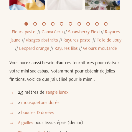
Fleurs pastel
//
Canva écru
//
Strawberry Field
//
Rayures
jaune
//
Visages abstraits
//
Rayures pastel
//
Toile de Jouy
//
Leopard orange
//
Rayures lilas
//
Velours moutarde
Vous aurez aussi besoin d'autres fournitures pour réaliser
votre mini sac cabas. Notamment pour obtenir de jolies
finitions. Voici ce que j'ai utilisé pour le mien :
2,5 mètres de
sangle lurex
2
mousquetons dorés
2
boucles D dorées
Aiguilles
pour tissus épais (denim)