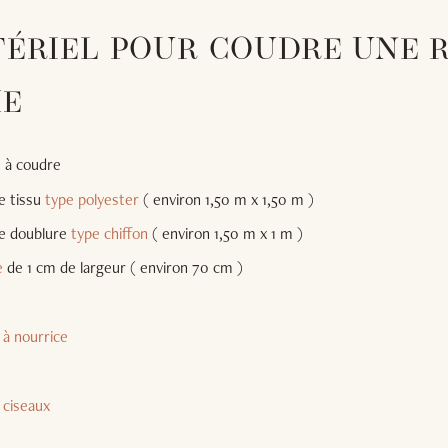
TÉRIEL POUR COUDRE UNE 
ME
 à coudre
e tissu
type polyester
( environ 1,50 m x 1,50 m )
e doublure
type chiffon
( environ 1,50 m x 1 m )
e
de 1 cm de largeur ( environ 70 cm )
 à nourrice
e
ciseaux