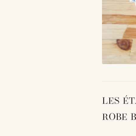
LES É
ROBE 