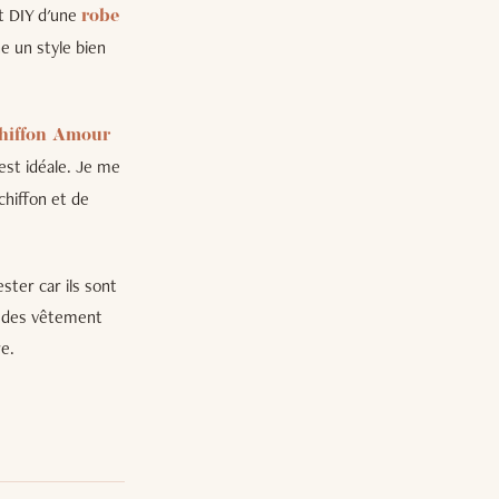
t DIY d'une
robe
ne un style bien
hiffon Amour
 est idéale. Je me
chiffon et de
ster car ils sont
ir des vêtement
re.