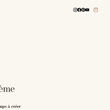
hème
mps à créer