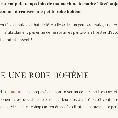
 beaucoup de temps loin de ma machine à coudre ! Bref, aujo
comment réaliser une petite robe bohème.
i en tête depuis le début de l'été. Elle arrive un peu tard mais ça ne f
je n'ai absolument pas envie de ressortir les pantalons et vestes d'au
se rafraichissent !
E UNE ROBE BOHÈME
ois
m'a proposé de sponsoriser un de mes articles DIY, et 
tissus.net
bohème avec des tissus trouvés sur leur site. J'ai été plutôt contente
ux services de ce eshop car j'en étais déjà cliente auparavant. Ce par