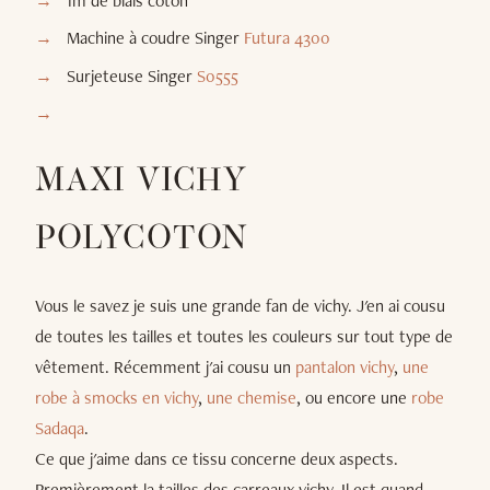
1m de biais coton
Machine à coudre Singer
Futura 4300
Surjeteuse Singer
S0555
MAXI VICHY
POLYCOTON
Vous le savez je suis une grande fan de vichy. J'en ai cousu
de toutes les tailles et toutes les couleurs sur tout type de
vêtement. Récemment j'ai cousu un
pantalon vichy
,
une
robe à smocks en vichy
,
une chemise
, ou encore une
robe
Sadaqa
.
Ce que j'aime dans ce tissu concerne deux aspects.
Premièrement la tailles des carreaux vichy. Il est quand