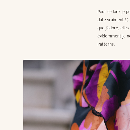
Pour ce look je p
date vraiment !)
que j'adore, elles
évidemment je ne
Patterns.