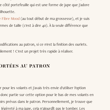
 le côté portefeuille qui est une forme de jupe que j'adore
silhouette.
de Fibre Mood
(au tout début de ma grossesse), et je suis
es de taille (c'est à dire 40). À la seule différence que
ifications au patron, si ce n'est la finition des ourlets.
ement ! C'est un projet très rapide à réaliser.
ORTÉES AU PATRON
r pour les volants et j'avais très envie d'utiliser l'option
 donc partie sur cette option pour le bas de mes volants en
rs prévus dans le patron. Personnellement, je trouve que
 légèreté à ma jupe, cela n'alourdît pas le tomber. Les