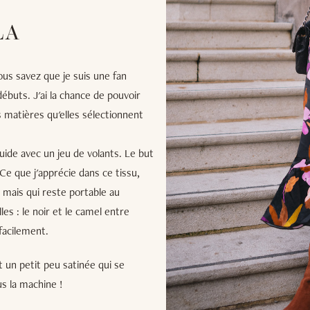
LA
ous savez que je suis une fan
ébuts. J'ai la chance de pouvoir
es matières qu'elles sélectionnent
luide avec un jeu de volants. Le but
 Ce que j'apprécie dans ce tissu,
 mais qui reste portable au
s : le noir et le camel entre
facilement.
et un petit peu satinée qui se
us la machine !