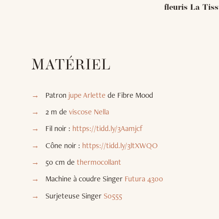
fleuris La Tis
MATÉRIEL
Patron
jupe Arlette
de Fibre Mood
2 m de
viscose Nella
Fil noir :
https://tidd.ly/3Aamjcf
Cône noir :
https://tidd.ly/3ltXWQO
50 cm de
thermocollant
Machine à coudre Singer
Futura 4300
Surjeteuse Singer
S0555