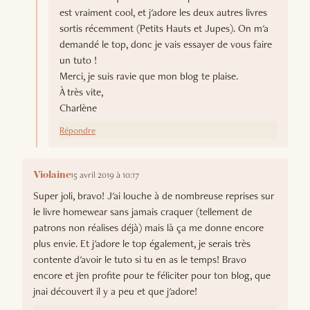
est vraiment cool, et j'adore les deux autres livres
sortis récemment (Petits Hauts et Jupes). On m'a
demandé le top, donc je vais essayer de vous faire
un tuto !
Merci, je suis ravie que mon blog te plaise.
À très vite,
Charlène
Répondre
15 avril 2019 à 10:17
Violaine
Super joli, bravo! J'ai louche à de nombreuse reprises sur
le livre homewear sans jamais craquer (tellement de
patrons non réalises déjà) mais là ça me donne encore
plus envie. Et j'adore le top également, je serais très
contente d'avoir le tuto si tu en as le temps! Bravo
encore et j'en profite pour te féliciter pour ton blog, que
jnai découvert il y a peu et que j'adore!