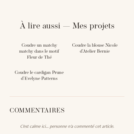
À lire aussi — Mes projets
Coudre un matchy
Coudre la blouse Nicole
matchy dans le motif
d'Atelier Bernie
Fleur de Thé
Coudre le cardigan Prune
d'Evelyne Patterns
COMMENTAIRES
C'est calme ici… personne n'a commenté cet article.