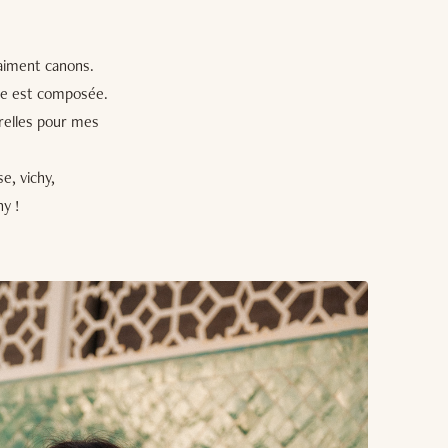
raiment canons.
enue est composée.
urelles pour mes
e, vichy,
hy !