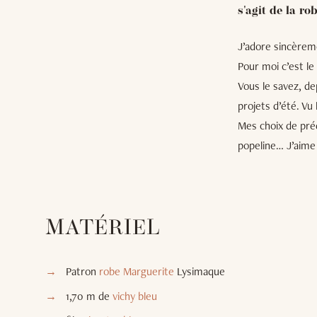
s'agit de la r
J’adore sincèreme
Pour moi c’est le
Vous le savez, de
projets d’été. Vu
Mes choix de préd
popeline… J’aime a
MATÉRIEL
Patron
robe Marguerite
Lysimaque
1,70 m de
vichy bleu