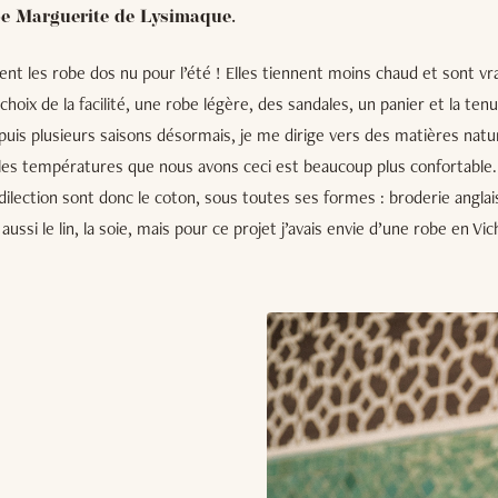
obe Marguerite de Lysimaque.
nt les robe dos nu pour l’été ! Elles tiennent moins chaud et sont v
 choix de la facilité, une robe légère, des sandales, un panier et la t
puis plusieurs saisons désormais, je me dirige vers des matières nat
 les températures que nous avons ceci est beaucoup plus confortable.
ilection sont donc le coton, sous toutes ses formes : broderie anglais
ussi le lin, la soie, mais pour ce projet j’avais envie d’une robe en Vic