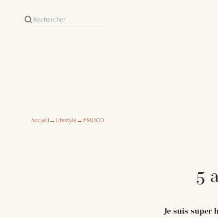
Accueil
→
Lifestyle
→
#MOOD
5 
Je suis super 