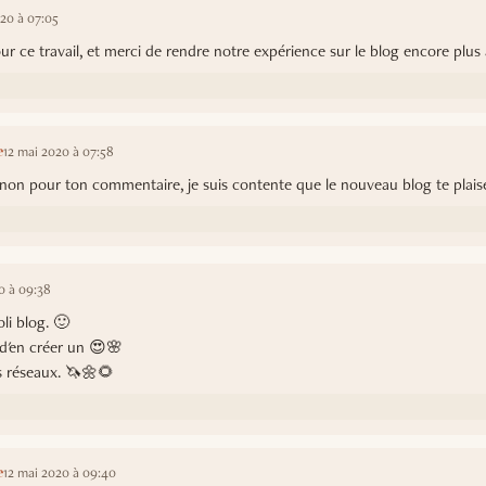
020 à 07:05
r ce travail, et merci de rendre notre expérience sur le blog encore plus 
12 mai 2020 à 07:58
e
on pour ton commentaire, je suis contente que le nouveau blog te plais
0 à 09:38
li blog. 🙂
d'en créer un 😍🌸
es réseaux. 🦄🌼🌻
12 mai 2020 à 09:40
e