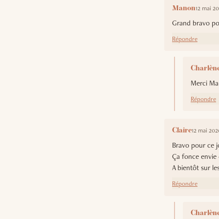
12 mai 2
Manon
Grand bravo pou
Répondre
Charlèn
Merci Man
Répondre
12 mai 202
Claire
Bravo pour ce jo
Ça fonce envie 
A bientôt sur l
Répondre
Charlèn