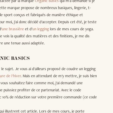
ntactée par la marque
Organic Basics
qui m'a demandé si je
Cette marque propose de nombreux basiques, lingerie, t-
e sport conçus et fabriqués de manière éthique et
ur moi, j'ai donc décidé d'accepter. Depuis cet été, je teste
'
une brassière
et d'
un legging
lors de mes cours de yoga.
je vois la qualité des matières et des finitions, je me dis
udre une tenue aussi adaptée.
NIC BASICS
le sujet. Je vous ai d'ailleurs proposé de coudre un legging
ure de l'hiver
. Mais en attendant de m'y mettre, je suis bien
i vous souhaitez faire comme moi, j'ai demandé une
e puissiez profiter de ce partenariat. Avec le code
10% de réduction sur votre première commande (ce code
i illustrent cet article. Lors de mes cours, je porte