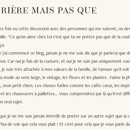
RIÈRE MAIS PAS QUE
es fois eu cette discussion avec des personnes qui me suivent, ou d
aille. "Ce qu'on aime chez toi c'est que tu ne postes pas que de la cout
ça.
ue j'ai commencé ce blog, jamais je ne me suis dis que je parlerai que d
oi. Car oui je fais de la couture, et oui je ne suis pas uniquement cout
 je suis très attachée à mes valeurs de la famille, de l'amour qu'il soi
la mode au sens large, le vintage, les fleurs et les plantes. J'aime la 
e, mon petit chien. Les choses futiles comme les cafés cœur, les imp
et les chaussures à paillettes... Vous comprendrez par là qu'il est diff
n seul sujet.
que je ne me suis jamais interdit de poster sur un autre sujet que la c
hui de voir que cela vous plait ! Et c'est pour cela que je vous parle d