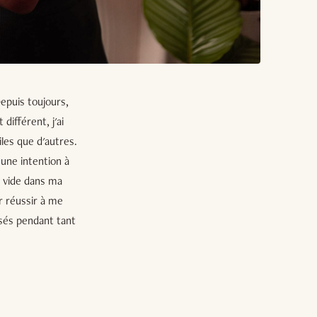
Depuis toujours,
 différent, j'ai
iles que d'autres.
 une intention à
e vide dans ma
r réussir à me
ssés pendant tant