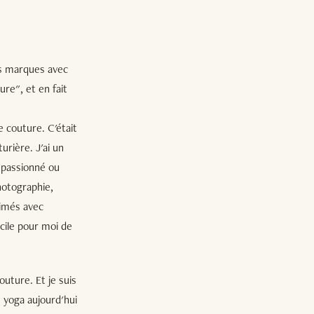
es marques avec
ure", et en fait
e couture. C'était
urière. J'ai un
t passionné ou
photographie,
rimés avec
icile pour moi de
outure. Et je suis
u yoga aujourd'hui