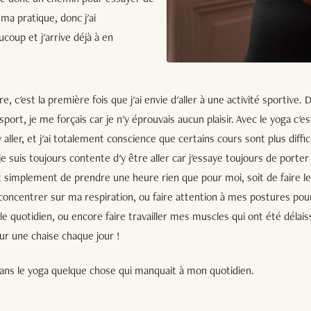
ma pratique, donc j'ai
oup et j'arrive déjà à en
e, c'est la première fois que j'ai envie d'aller à une activité sportive. 
 sport, je me forçais car je n'y éprouvais aucun plaisir. Avec le yoga c'est
 aller, et j'ai totalement conscience que certains cours sont plus diffic
 je suis toujours contente d'y être aller car j'essaye toujours de porter
t simplement de prendre une heure rien que pour moi, soit de faire l
concentrer sur ma respiration, ou faire attention à mes postures pou
 le quotidien, ou encore faire travailler mes muscles qui ont été délai
ur une chaise chaque jour !
 dans le yoga quelque chose qui manquait à mon quotidien.