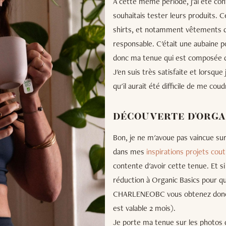
À cette même période, j'ai été co
souhaitais tester leurs produits. 
shirts, et notamment vêtements d
responsable. C'était une aubaine po
donc ma tenue qui est composée d
J'en suis très satisfaite et lorsque 
qu'il aurait été difficile de me co
DÉCOUVERTE D'ORGA
Bon, je ne m'avoue pas vaincue sur 
dans mes
inspirations projets cout
contente d'avoir cette tenue. Et s
réduction à Organic Basics pour qu
CHARLENEOBC vous obtenez donc 
est valable 2 mois).
Je porte ma tenue sur les photos qu