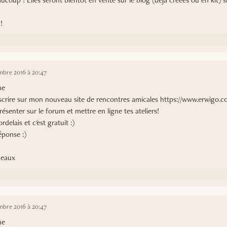
!
bre 2016 à 20:47
ne
'inscrire sur mon nouveau site de rencontres amicales https://www.erwigo.
ésenter sur le forum et mettre en ligne tes ateliers!
rdelais et c'est gratuit :)
éponse :)
deaux
bre 2016 à 20:47
ne