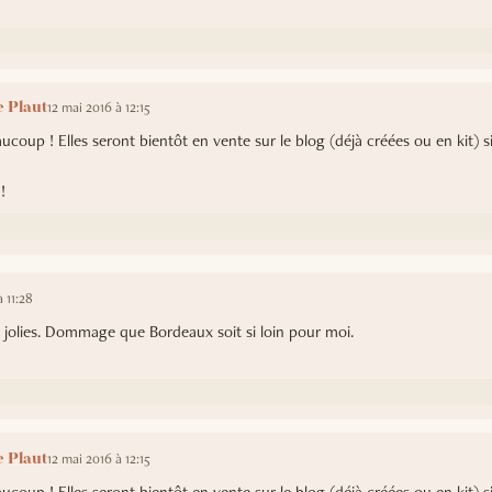
12 mai 2016 à 12:15
 Plaut
ucoup ! Elles seront bientôt en vente sur le blog (déjà créées ou en kit) si
!
 11:28
r jolies. Dommage que Bordeaux soit si loin pour moi.
12 mai 2016 à 12:15
 Plaut
ucoup ! Elles seront bientôt en vente sur le blog (déjà créées ou en kit) si