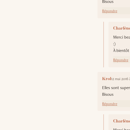
Bisous
Répondre
Charlène
Merci bea
:)
À bientôt 
Répondre
12 mai 2016 à
Krol
Elles sont supe
Bisous
Répondre
Charlène
Merci bea