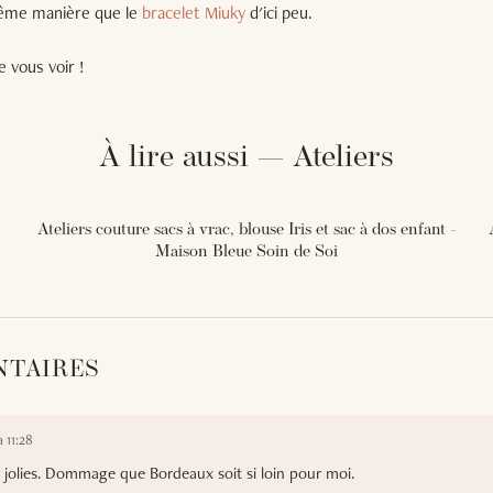
même manière que le
bracelet Miuky
d'ici peu.
 vous voir !
À lire aussi — Ateliers
Ateliers couture sacs à vrac, blouse Iris et sac à dos enfant -
Maison Bleue Soin de Soi
NTAIRES
 11:28
r jolies. Dommage que Bordeaux soit si loin pour moi.