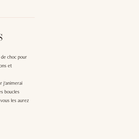
S
 de choc pour
ons et
 j'animerai
Ces boucles
 vous les aurez