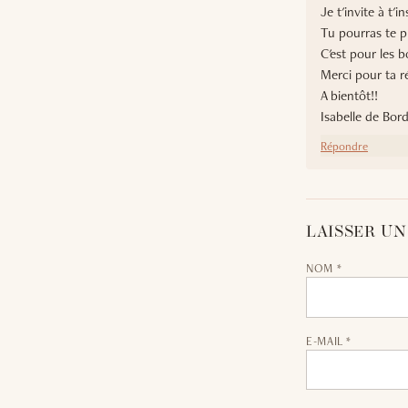
Je t'invite à t
Tu pourras te pr
C'est pour les bo
Merci pour ta r
A bientôt!!
Isabelle de Bor
Répondre
LAISSER U
NOM *
E-MAIL *