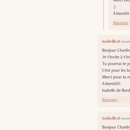
:)
À bientôt 
Répondre
28 novem
isabelle
Bonjour Charlè
Je t'invite à t
Tu pourras te pr
C'est pour les bo
Merci pour ta r
A bientôt!!
Isabelle de Bor
Répondre
28 novem
isabelle
Bonjour Charlè