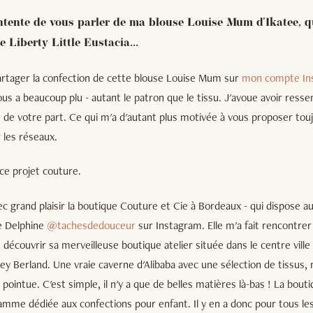
ontente de vous parler de ma blouse Louise Mum d'Ikatee, q
 Liberty Little Eustacia...
partager la confection de cette blouse Louise Mum sur
mon compte In
vous a beaucoup plu - autant le patron que le tissu. J'avoue avoir ress
e de votre part. Ce qui m'a d'autant plus motivée à vous proposer tou
r les réseaux.
ce projet couture.
ec grand plaisir la boutique Couture et Cie à Bordeaux - qui dispose a
e Delphine
@tachesdedouceur
sur Instagram. Elle m'a fait rencontrer 
pu découvrir sa merveilleuse boutique atelier située dans le centre vill
Pey Berland. Une vraie caverne d'Alibaba avec une sélection de tissus,
pointue. C'est simple, il n'y a que de belles matières là-bas ! La bou
amme dédiée aux confections pour enfant. Il y en a donc pour tous le