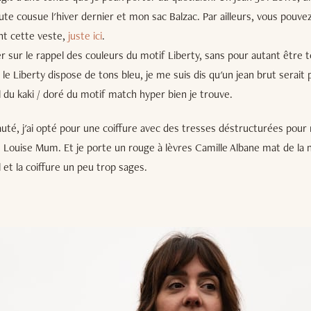
e cousue l'hiver dernier et mon sac Balzac. Par ailleurs, vous pouve
ant cette veste,
juste ici
.
er sur le rappel des couleurs du motif Liberty, sans pour autant être
e Liberty dispose de tons bleu, je me suis dis qu'un jean brut serait p
el du kaki / doré du motif match hyper bien je trouve.
uté, j'ai opté pour une coiffure avec des tresses déstructurées pour
se Louise Mum. Et je porte un rouge à lèvres Camille Albane mat de la n
l et la coiffure un peu trop sages.