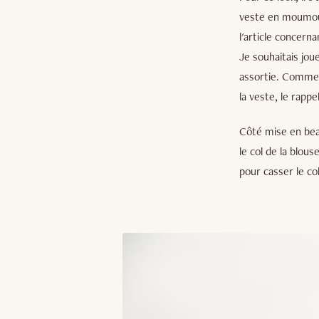
veste en moumout
l'article concern
Je souhaitais jou
assortie. Comme l
la veste, le rapp
Côté mise en bea
le col de la blou
pour casser le co