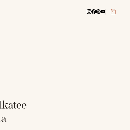
Ikatee
ia