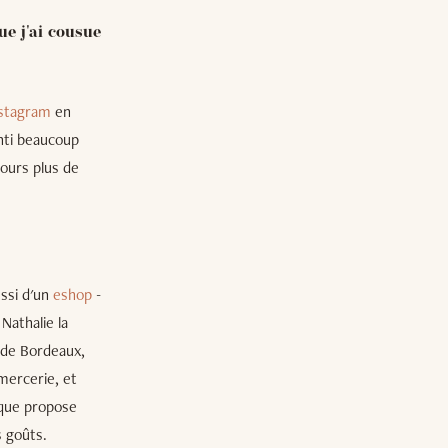
ue j'ai cousue
stagram
en
enti beaucoup
jours plus de
ussi d'un
eshop
-
Nathalie la
e de Bordeaux,
 mercerie, et
tique propose
s goûts.