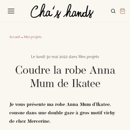
Accueil
→
Mes projets
Le
lundi 30 mai 2022
dans
Mes projets
Coudre la robe Anna
Mum de Ikatee
Je vous présente ma robe Anna Mum d'Ikatee,
cousue dans une double gaze à gros motif vichy
de chez Mercerine.