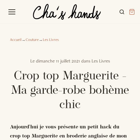
Accueil
→
Couture
→
Les Livres
Le
dimanche 11 juillet 2021
dans
Les Livres
Crop top Marguerite -
Ma garde-robe bohème
chic
Aujourd'hui je vous présente un petit hack du
crop top Marguerite en broderie anglaise de mon