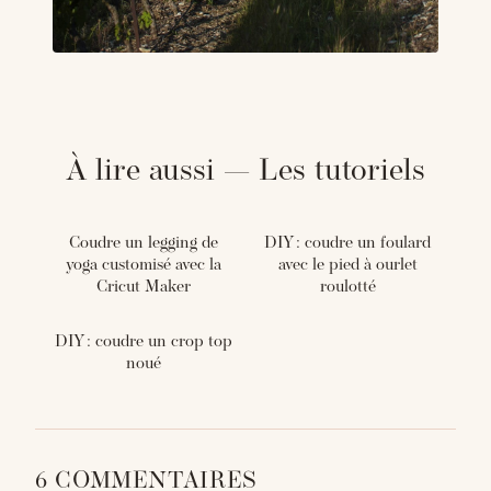
À lire aussi — Les tutoriels
Coudre un legging de
DIY : coudre un foulard
yoga customisé avec la
avec le pied à ourlet
Cricut Maker
roulotté
DIY : coudre un crop top
noué
6 COMMENTAIRES