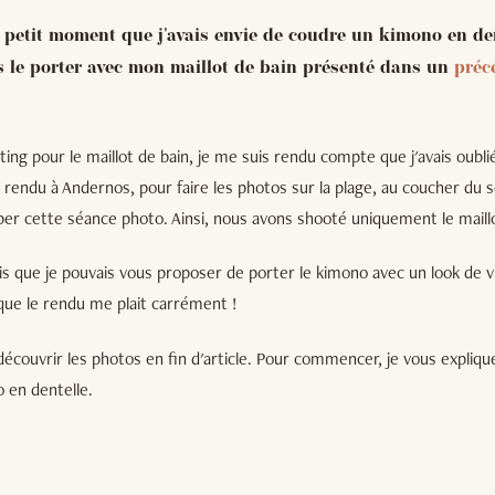
n petit moment que j'avais envie de coudre un kimono en dent
s le porter avec mon maillot de bain présenté dans un
préc
ting pour le maillot de bain, je me suis rendu compte que j'avais oubli
rendu à Andernos, pour faire les photos sur la plage, au coucher du sol
r cette séance photo. Ainsi, nous avons shooté uniquement le maillo
dis que je pouvais vous proposer de porter le kimono avec un look de vil
 que le rendu me plait carrément !
 découvrir les photos en fin d'article. Pour commencer, je vous expli
 en dentelle.