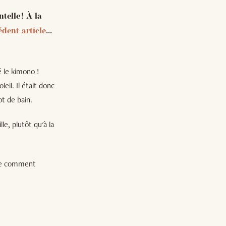
elle ! À la
édent article
...
é le kimono !
eil. Il était donc
t de bain.
le, plutôt qu'à la
que comment