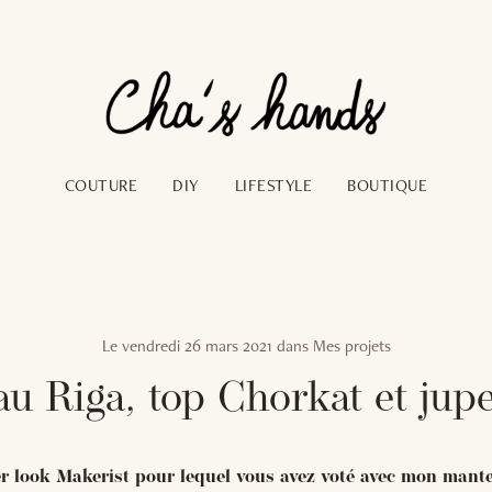
COUTURE
DIY
LIFESTYLE
BOUTIQUE
Le
vendredi 26 mars 2021
dans
Mes projets
u Riga, top Chorkat et jup
er look Makerist pour lequel vous avez voté avec mon mant