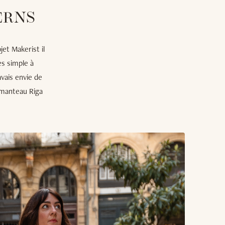
ERNS
jet Makerist il
ès simple à
vais envie de
 manteau Riga