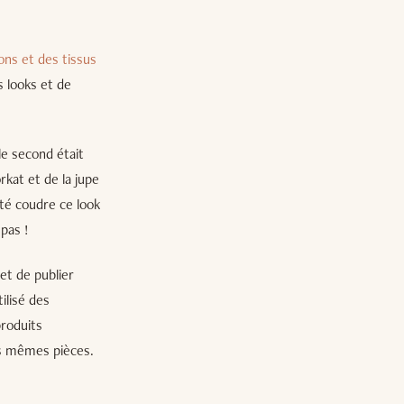
ons et des tissus
s looks et de
le second était
kat et de la jupe
té coudre ce look
 pas !
 et de publier
ilisé des
produits
les mêmes pièces.