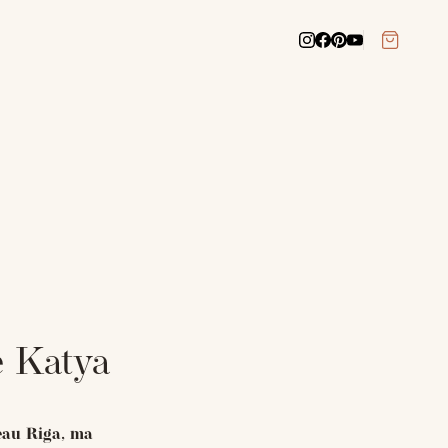
e Katya
eau Riga, ma