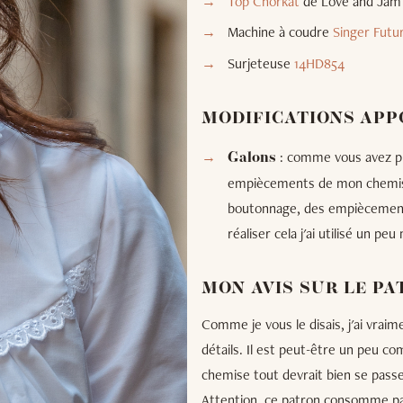
Top Chorkat
de Love and Jam
Machine à coudre
Singer Futu
Surjeteuse
14HD854
MODIFICATIONS APP
: comme vous avez pu 
Galons
empiècements de mon chemisier
boutonnage, des empiècements
réaliser cela j'ai utilisé un p
MON AVIS SUR LE P
Comme je vous le disais, j'ai vraim
détails. Il est peut-être un peu c
chemise tout devrait bien se passe
Attention, ce patron consomme pas