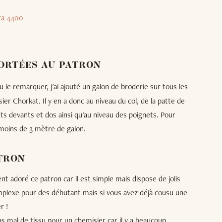
ra 4400
ORTÉES AU PATRON
le remarquer, j'ai ajouté un galon de broderie sur tous les
 Chorkat. Il y en a donc au niveau du col, de la patte de
 devants et dos ainsi qu'au niveau des poignets. Pour
eu moins de 3 mètre de galon.
ATRON
ent adoré ce patron car il est simple mais dispose de jolis
omplexe pour des débutant mais si vous avez déjà cousu une
r !
 mal de tissu pour un chemisier car il y a beaucoup