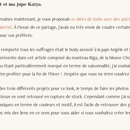
t et ma jupe Katya.
semaines maintenant, je vous proposais
10 idées de looks avec des patr
kerist
. À l'issue de ce partage, j'avais eu très envie de coudre certain
pour vos préférés.
remporté tous les suffrages était le body associé à la jupe Angèle et 
 présente dans cet article composé du manteau Riga, de la blouse Chor
 étant particulièrement marqué en terme de saisonnalité, j'ai souhai
'en profiter pour la fin de l'hiver ! J'espère que vous ne m'en voudrez
des trois différents projets pour ce look, le temps de faire les photos
ns tissus se sont retrouvé en rupture de stock. Cependant comme j'ai ut
siques en terme de couleurs et motif, il est facile de retrouver des 
donc mis des liens en ce sens pour vous aider si vous souhaitez créer 