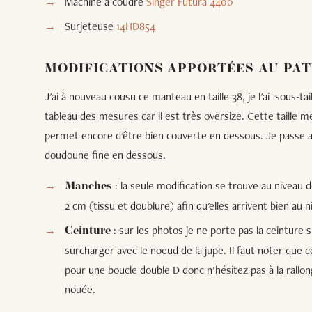
Machine à coudre
Singer Futura 4400
Surjeteuse
14HD854
MODIFICATIONS APPORTÉES AU PA
J'ai à nouveau cousu ce manteau en taille 38, je l'ai sous-tail
tableau des mesures car il est très oversize. Cette taille
permet encore d'être bien couverte en dessous. Je passe a
doudoune fine en dessous.
: la seule modification se trouve au niveau 
Manches
2 cm (tissu et doublure) afin qu'elles arrivent bien au
: sur les photos je ne porte pas la ceinture 
Ceinture
surcharger avec le noeud de la jupe. Il faut noter que c
pour une boucle double D donc n'hésitez pas à la rallon
nouée.