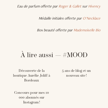
Eau de parfum offerte par
Roger & Gallet
sur
Hivency
Médaille initiales offerte par
O'Necklace
Box beauté offerte par
Mademoiselle Bio
À lire aussi — #MOOD
Découverte de la
5 ans de blog et un
boutique Aurélie Joliff à
nouveau site !
Bordeaux
Concours pour mes 10
000 abonnés sur
Instagram !