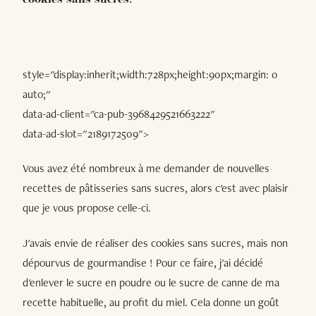
cookies sans sucres.
style="display:inherit;width:728px;height:90px;margin: 0
auto;"
data-ad-client="ca-pub-3968429521663222"
data-ad-slot="2189172509">
Vous avez été nombreux à me demander de nouvelles
recettes de pâtisseries sans sucres, alors c'est avec plaisir
que je vous propose celle-ci.
J'avais envie de réaliser des cookies sans sucres, mais non
dépourvus de gourmandise ! Pour ce faire, j'ai décidé
d'enlever le sucre en poudre ou le sucre de canne de ma
recette habituelle, au profit du miel. Cela donne un goût