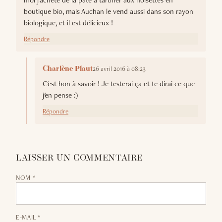
moi j'achète de la pâte à tartiner aux noisettes en
boutique bio, mais Auchan le vend aussi dans son rayon
biologique, et il est délicieux !
Répondre
26 avril 2016 à 08:23
Charlène Plaut
C'est bon à savoir ! Je testerai ça et te dirai ce que
j'en pense :)
Répondre
LAISSER UN COMMENTAIRE
NOM *
E-MAIL *