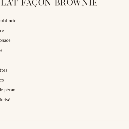
LAT FAÇON BROWNIE
olat noir
re
sonade
ne
ttes
es
de pécan
furisé