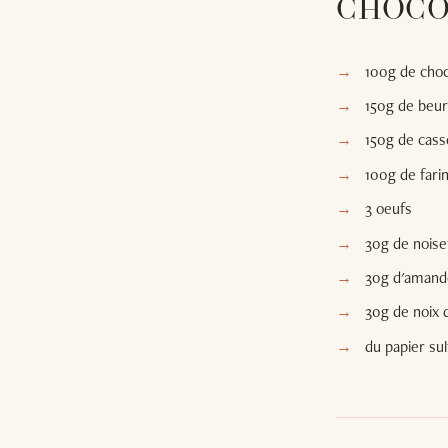
CHOCO
100g de choc
150g de beur
150g de cas
100g de fari
3 oeufs
30g de noise
30g d'amand
30g de noix 
du papier sul