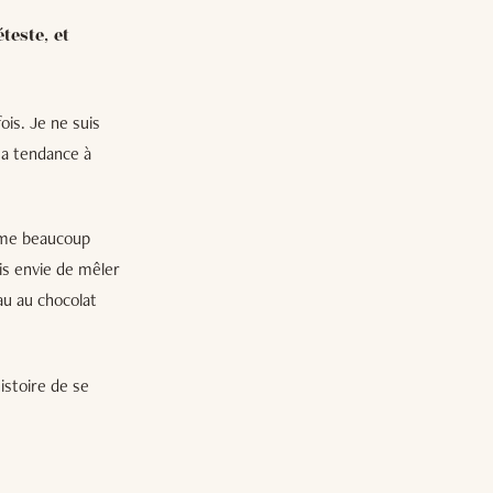
teste, et
ois. Je ne suis
 a tendance à
aime beaucoup
is envie de mêler
au au chocolat
istoire de se