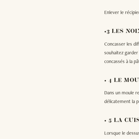
Enlever le récipi
•3 LES NOI
Concasser les dif
souhaitez garder 
concassés à la pâ
• 4 LE MO
Dans un moule rec
délicatement la 
• 5 LA CU
Lorsque le dessus