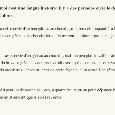
moi c'est une longue histoire ! Il y a des périodes où je le dé
'adore...
u cette envie d'un bon gâteau au chocolat, moelleux et croquant à la f
ies ou gâteaux au chocolat lorsqu'ils ne sont quasiment pas cuits, ça
e j'avais envie d'un gâteau au chocolat, mais un peu plus travaillé. J'
 du brownie grâce aux nombreux fruits secs qui le composent et j'ava
 du moelleux au chocolat, c'est de cette façon que j'ai pensé à ce gâte
éal pour un dimanche pluvieux, à quatre-heure ou au petit déjeuner, h
u en attendant que le soleil revienne !