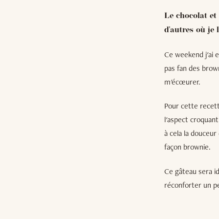
Le chocolat et 
d'autres où je l
Ce weekend j'ai e
pas fan des brown
m'écœurer.
Pour cette recett
l'aspect croquant
à cela la douceur
façon brownie.
Ce gâteau sera id
réconforter un pe