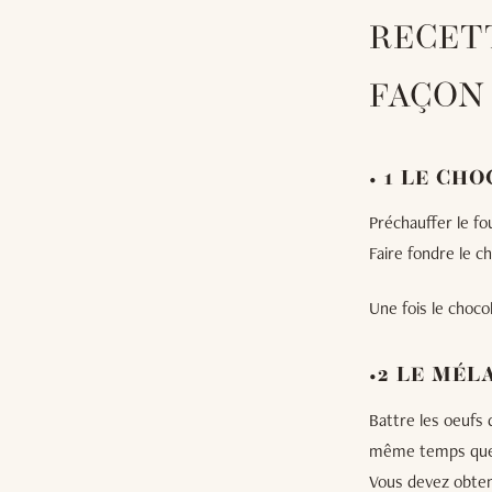
RECET
FAÇON
• 1 LE CH
Préchauffer le fo
Faire fondre le c
Une fois le chocol
•2 LE MÉ
Battre les oeufs 
même temps que v
Vous devez obten