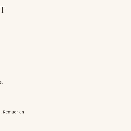
AT
e.
it. Remuer en