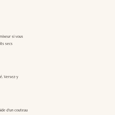
 mixeur si vous
its secs
sé. Versez-y
aide d'un couteau