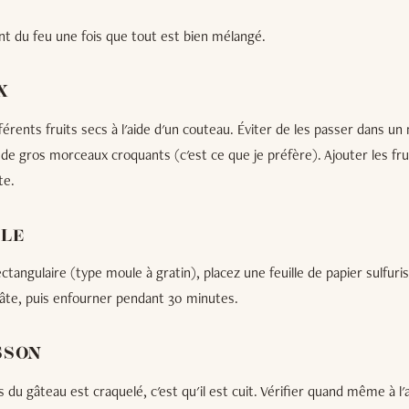
ent du feu une fois que tout est bien mélangé.
X
férents fruits secs à l'aide d'un couteau. Éviter de les passer dans un
de gros morceaux croquants (c'est ce que je préfère). Ajouter les fru
te.
ULE
tangulaire (type moule à gratin), placez une feuille de papier sulfuri
pâte, puis enfourner pendant 30 minutes.
ISSON
 du gâteau est craquelé, c'est qu'il est cuit. Vérifier quand même à l'