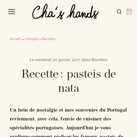
Accueil
→
Lifestyle
→
Recettes
Le
vendredi 20 janvier 2017
dans
Recettes
Recette : pasteis de
nata
Un brin de nostalgie et mes souvenirs du Portugal
reviennent, avec cela, l'envie de cuisiner des
spécialités portugaises. Aujourd'hui je vous