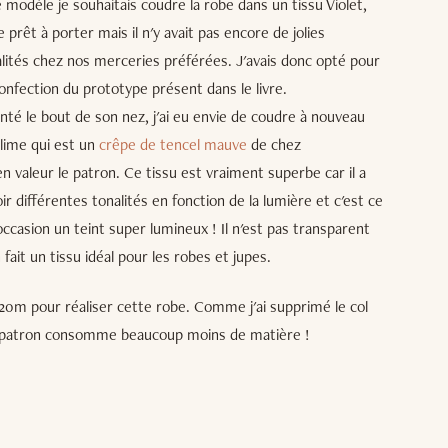
e modèle je souhaitais coudre la robe dans un tissu Violet,
e prêt à porter mais il n'y avait pas encore de jolies
lités chez nos merceries préférées. J'avais donc opté pour
onfection du prototype présent dans le livre.
nté le bout de son nez, j'ai eu envie de coudre à nouveau
blime qui est un
crêpe de tencel mauve
de chez
valeur le patron. Ce tissu est vraiment superbe car il a
oir différentes tonalités en fonction de la lumière et c'est ce
ccasion un teint super lumineux ! Il n'est pas transparent
 fait un tissu idéal pour les robes et jupes.
2,20m pour réaliser cette robe. Comme j'ai supprimé le col
e patron consomme beaucoup moins de matière !