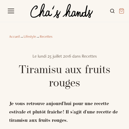
Accueil
→
Lifestyle
→
Recettes
Le
lundi 25 juillet 2016
dans
Recettes
Tiramisu aux fruits
rouges
Je vous retrouve aujourd'hui pour une recette
estivale et plutôt fraîche ! Il s'agit d'une recette de
tiramisu aux fruits rouges.