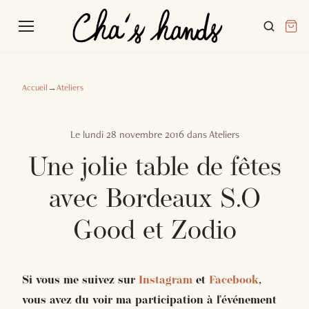
Accueil
→
Ateliers
Le
lundi 28 novembre 2016
dans
Ateliers
Une jolie table de fêtes
avec Bordeaux S.O
Good et Zodio
Si vous me suivez sur
Instagram
et
Facebook
,
vous avez du voir ma participation à l'événement