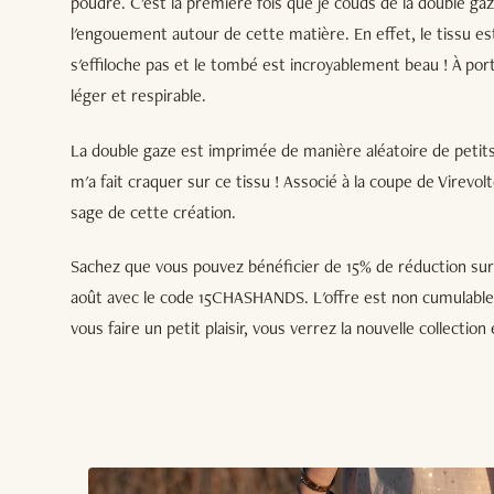
poudré. C'est la première fois que je couds de la double ga
l'engouement autour de cette matière. En effet, le tissu est 
s'effiloche pas et le tombé est incroyablement beau ! À porte
léger et respirable.
La double gaze est imprimée de manière aléatoire de petits p
m'a fait craquer sur ce tissu ! Associé à la coupe de Virevolt
sage de cette création.
Sachez que vous pouvez bénéficier de 15% de réduction sur
août avec le code 15CHASHANDS. L'offre est non cumulable
vous faire un petit plaisir, vous verrez la nouvelle collectio