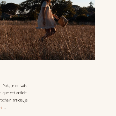
 Puis, je ne vais
e que cet article
chain article, je
mé
...