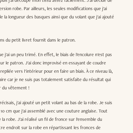
puis j'ai découpé mon tissu assez facilement. J'ai décidé de
sion robe. Par ailleurs, les seules modifications que j'ai
 la longueur des basques ainsi que du volant que j'ai ajouté
ons du petit livret fournit dans le patron.
ue j'ai un peu trimé. En effet, le biais de l'encolure n'est pas
ur le patron. J'ai donc improvisé en essayant de coudre
pliée vers l'intérieur pour en faire un biais. À ce niveau là,
ire car je ne suis pas totalement satisfaite du résultat qui
ur du vêtement !
isais, j'ai ajouté un petit volant au bas de la robe. Je suis
 10 cm que j'ai assemblé avec une couture anglaise. Tout
 robe. J'ai réalisé un fil de fronce sur l'ensemble du
ntre endroit sur la robe en répartissant les fronces de