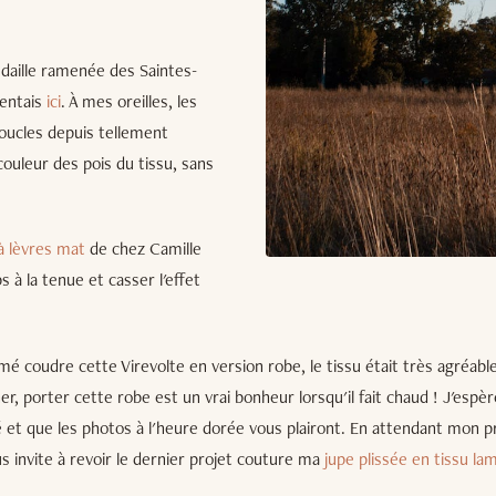
daille ramenée des Saintes-
sentais
ici
. À mes oreilles, les
oucles depuis tellement
couleur des pois du tissu, sans
à lèvres mat
de chez Camille
 à la tenue et casser l'effet
mé coudre cette Virevolte en version robe, le tissu était très agréable.
er, porter cette robe est un vrai bonheur lorsqu'il fait chaud ! J'espèr
é et que les photos à l'heure dorée vous plairont. En attendant mon pro
s invite à revoir le dernier projet couture ma
jupe plissée en tissu la