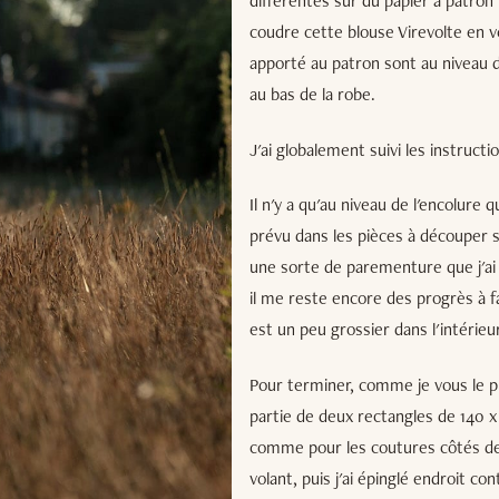
différentes sur du papier à patron 
coudre cette blouse Virevolte en ver
apporté au patron sont au niveau de
au bas de la robe.
J'ai globalement suivi les instructi
Il n'y a qu'au niveau de l'encolure q
prévu dans les pièces à découper s
une sorte de parementure que j'ai re
il me reste encore des progrès à fa
est un peu grossier dans l'intérie
Pour terminer, comme je vous le préc
partie de deux rectangles de 140 x
comme pour les coutures côtés de la
volant, puis j'ai épinglé endroit co