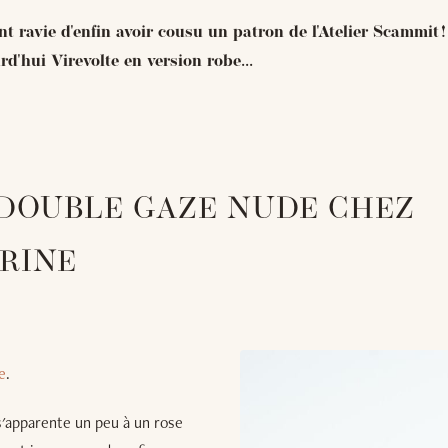
nt ravie d'enfin avoir cousu un patron de l'Atelier Scammit !
rd'hui Virevolte en version robe...
 DOUBLE GAZE NUDE CHEZ
RINE
e
.
s'apparente un peu à un rose