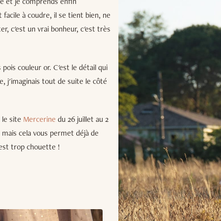
ze et je comprends enfin
facile à coudre, il se tient bien, ne
r, c'est un vrai bonheur, c'est très
ois couleur or. C'est le détail qui
e, j'imaginais tout de suite le côté
 le site
Mercerine
du 26 juillet au 2
 mais cela vous permet déjà de
n est trop chouette !