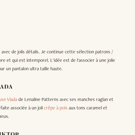
 avec de jolis détails. Je continue cette sélection patrons /
ore et qui est intemporel. L'idée est de l'associer à une jolie
r un pantalon ultra taille haute.
LADA
use Vlada
de Lenaline Patterns avec ses manches raglan et
rfaite associée à un joli
crêpe à pois
aux tons caramel et
neux.
VIKTOR