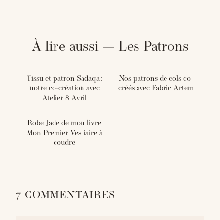
À lire aussi — Les Patrons
Tissu et patron Sadaqa :
Nos patrons de cols co-
notre co-création avec
créés avec Fabric Artem
Atelier 8 Avril
Robe Jade de mon livre
Mon Premier Vestiaire à
coudre
7 COMMENTAIRES