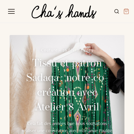
Couture
-
26 février 2023
Tissu et patron
Sadaqa : notre co-
création avec
Atelier 8 Avril
Cela fait des années que nous souhaitons
réaliser une co-création avec mon amie Pauline