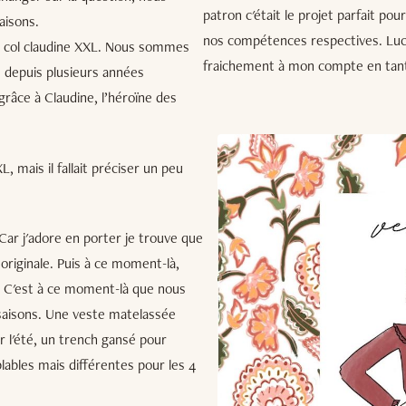
patron c'était le projet parfait po
aisons.
nos compétences respectives. Luci
'un col claudine XXL. Nous sommes
fraichement à mon compte en tant
e depuis plusieurs années
râce à Claudine, l’héroïne des
, mais il fallait préciser un peu
Car j'adore en porter je trouve que
originale. Puis à ce moment-là,
al. C'est à ce moment-là que nous
 saisons. Une veste matelassée
 l'été, un trench gansé pour
lables mais différentes pour les 4