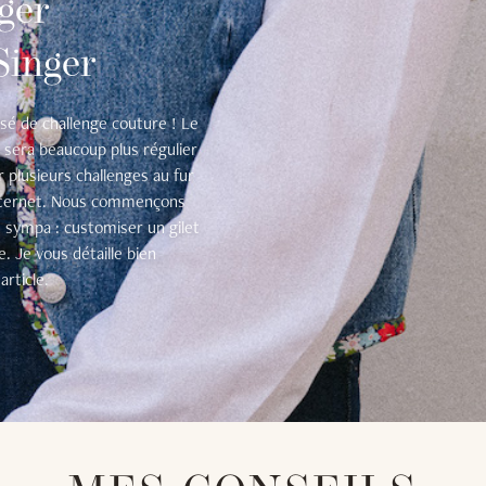
nger
Singer
osé de challenge couture ! Le
 sera beaucoup plus régulier
r plusieurs challenges au fur
 internet. Nous commençons
 sympa : customiser un gilet
e. Je vous détaille bien
rticle.