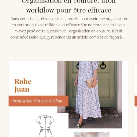
Organisation en couture : mon
workflow pour être efficace
r
Dans cet article, retrouvez mes conseils pour avoir une organisation
en couture qui soit réfléchie et efficace !De nombreuses fois vous
m'avez posé cette question de l'organisation en couture. Il était
donc nécéssaire que j'y réponde via un article complet de façon à ce
que vous puissiez vous y référer sans limite de temps. Comme j'ai pu
l'expliquer dans mes derniers lives sur Instagram, je suis de nature
organisée. Ceci est une caractéristique de ma personnalité que je
ne contrôle pas, par conséquent je ne me rendais pas compte à quel
point j'applique cela au quotidien en couture. Je ne pensais pas avoir
une organisation en couture si millimétrée, mais en couchant les
étapes de réflexion et de conception d'un projet sur papier, je me
rends compte que oui, j'ai des rituels bien définis auxquels je ne
déroge que rarement ! Il va de soi que je vais donc vous détailler tout
cela autant que possible. De cette façon, vous aurez tous mes
secrets pour adapter votre workflow couture et avoir une
organisation digne de ce nom.