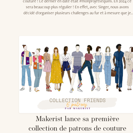
couture ! Le dernier en date était #monprojetsequins. En 2024 ce
sera beaucoup plus régulier ! En effet, avec Singer, nous avons
décidé d'organiser plusieurs challenges au fur et à mesure que je
créé des tutos pour leur site internet. Nous commençons donc ave
un challenge très accessible mais vraiment sympa : customiser un
gilet à l'aide de biais et autres techniques de couture. Je vous
détaille bien évidemment tout cela dans cet article.
Makerist lance sa première
collection de patrons de couture