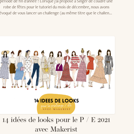
période de fin d'année ! Lorsque j'ai proposé à Singer de coudre une
robe de fêtes pour le tutoriel du mois de décembre, nous avons
évoqué de vous lancer un challenge (au même titre que le challenge
points décoratifs) autour de la couture des sequins. Les tissus à
sequins sont clairement le plus cousus à cette période de fin
d'année ! Moi la première, je trouve que c'est le moment idéal pour
coudre cette matière si festive et glamour ! J'avais donc envie de
coudre une robe toute simple et de vous proposer mes conseils
pour vous faciliter la tâche. Car en effet, il y a quelques petites
choses à savoir avant de coudre un tissu à sequins.
14 idées de looks pour le P / E 2021
avec Makerist