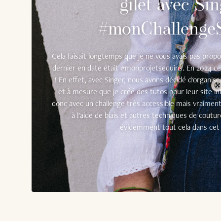
gilet avec Si
#monChallenge
Cela faisait longtemps que je ne vous avais pas prop
dernier en date était #monprojetsequins. En 2024 ce
! En effet, avec Singer, nous avons décidé d'organise
et à mesure que je créé des tutos pour leur site
donc avec un challenge très accessible mais vraiment
à l'aide de biais et autres techniques de coutur
évidemment tout cela dans cet a