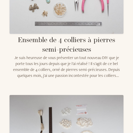
Ensemble de 4 colliers à pierres
semi-précieuses
Je suis heureuse de vous présenter un tout nouveau DIY que je
porte tous les jours depuis que je l'ai réalisé ! Il s'agit de ce bel
ensemble de 4 colliers, orné de pierres semi-précieuses. Depuis
quelques mois, j'ai une passion incontestée pour les colliers
démultipliés, ornés de grigris et de breloques en tout genre. Vous
me connaissez, je n'ai pas l'habitude de faire dans le discret
question bijoux, alors l'accumulation de colliers, ça me parle
beaucoup !